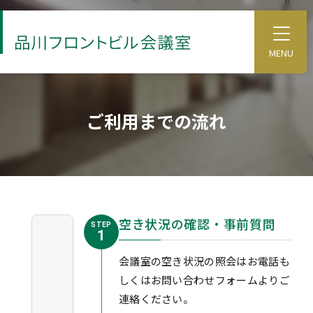
S
k
T
o
i
g
p
g
l
t
e
o
M
ご利用までの流れ
e
t
n
u
h
e
m
a
i
空き状況の確認・事前質問
STEP
1
n
c
会議室の空き状況の照会はお電話も
o
しくはお問い合わせフォームよりご
n
連絡ください。
t