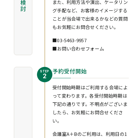
また、利用方法や演出、ケータリン
検討
e
グ手配など、お客様のイメージする
n
ことが当会場で出来るかなどの質問
t
もお気軽にお問合せください。
.
■
03-5463-9957
■
お問い合わせフォーム
予約受付開始
STEP
2
受付開始時期はご利用する会場によ
って変わります。各受付開始時期は
下記の通りです。不明点がございま
したら、お気軽にお問合せくださ
い。
会議室A＋Bのご利用は、利用日の1