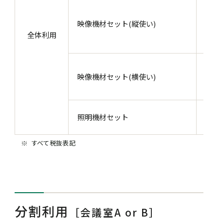
17
クタ
映像機材セット(縦使い)
3,
全体利用
ー
17
映像機材セット(横使い)
ジェ
ヤ
配
照明機材セット
灯
すべて税抜表記
分割利用
［会議室A or B］