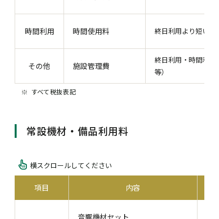
時間利用
時間使用料
終日利用より短い時
終日利用・時間利用
その他
施設管理費
等）
すべて税抜表記
常設機材・備品利用料
横スクロールしてください
項目
内容
ワ
音響機材セット