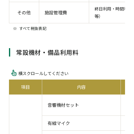
終日利用・時間利用
その他
施設管理費
等）
すべて税抜表記
常設機材・備品利用料
横スクロールしてください
項目
内容
ワ
音響機材セット
マイ
有線マイク
スイ