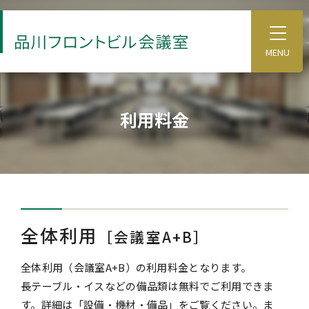
S
k
T
o
i
g
p
g
l
t
e
o
M
利用料金
e
t
n
u
h
e
m
a
i
全体利用
n
［会議室A+B］
c
全体利用（会議室A+B）の利用料金となります。
o
長テーブル・イスなどの備品類は無料でご利用できま
n
す。詳細は「
設備・機材・備品
」をご覧ください。ま
t