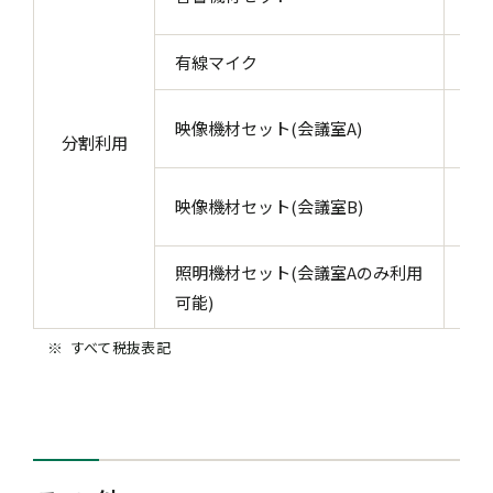
イク
有線マイク
スイ
17
映像機材セット(会議室A)
分割利用
クタ
17
映像機材セット(会議室B)
クタ
照明機材セット(会議室Aのみ利用
配
灯
可能)
すべて税抜表記