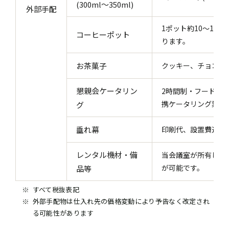
(300ml～350ml)
外部手配
1ポット約10～15杯
コーヒーポット
ります。
お茶菓子
クッキー、チョコレー
懇親会ケータリン
2時間制・フード・
携ケータリング業者
グ
垂れ幕
印刷代、設置費込(縦2
レンタル機材・備
当会議室が所有して
が可能です。
品等
すべて税抜表記
外部手配物は仕入れ先の価格変動により予告なく改定され
る可能性があります