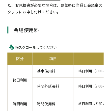
た、お見積書が必要な場合は、お気軽に当貸し会議室ス
e
タッフにお申し付けください。
n
t
.
会場使用料
横スクロールしてください
区分
項目
基本使用料
終日利用（9:00-18
終日利用
時間外延長料
終日利用（9:00-1
時間利用
時間使用料
終日利用より短い時