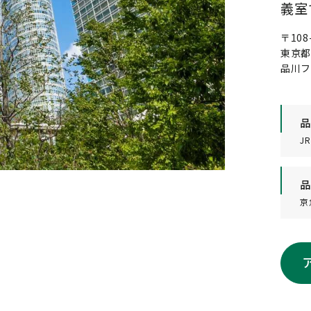
義室
〒108
東京都
品川
品
J
品
京