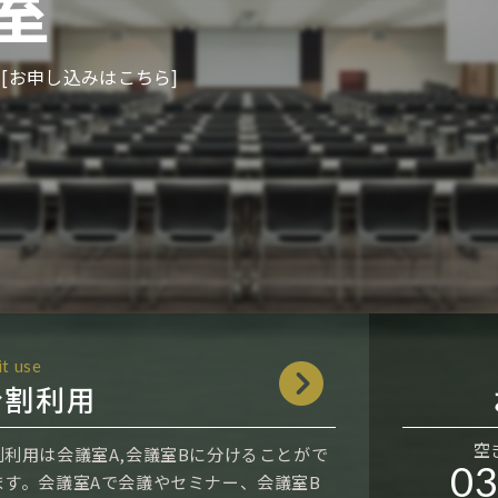
室
 [お申し込みはこちら]
it use
分割利用
空
割利用は会議室A,会議室Bに分けることがで
03
ます。会議室Aで会議やセミナー、会議室B