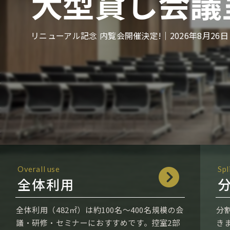
大型貸し会議
t
e
リニューアル記念 内覧会開催決定!｜2026年8月26日
n
t
.
Overall use
Spl
全体利用
全体利用（482㎡）は約100名～400名規模の会
分
議・研修・セミナーにおすすめです。控室2部
き