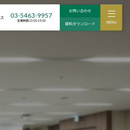
T
03-5463-9957
セス
o
営業時間 10:00-19:00
g
g
l
e
M
e
n
u