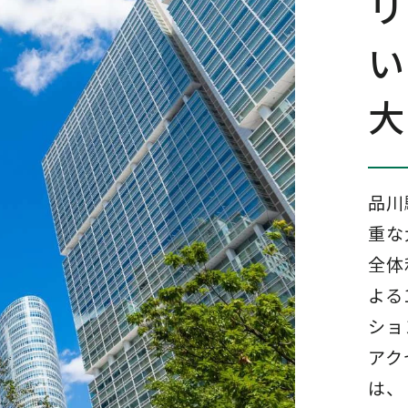
リ
い
大
品川
重な
全体
よる
ショ
アク
は、