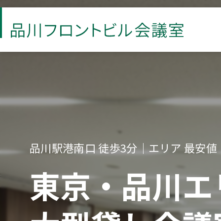
S
k
i
p
t
o
t
h
e
m
a
品川駅港南口 徒歩3分｜エリア 最安値
i
東京・品川エ
n
c
o
n