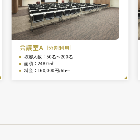
会議室A
［分割利用］
収容人数：50
名～200名
面積：248
.0㎡
料金：160,000円/6h～