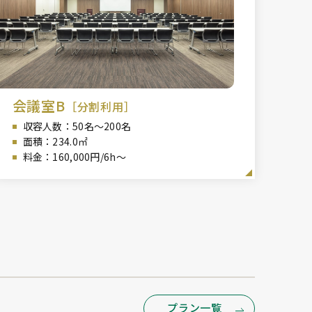
会議室B
［分割利用］
収容人数：50
名～200名
面積：234
.0㎡
料金：160,000円/6h～
プラン一覧