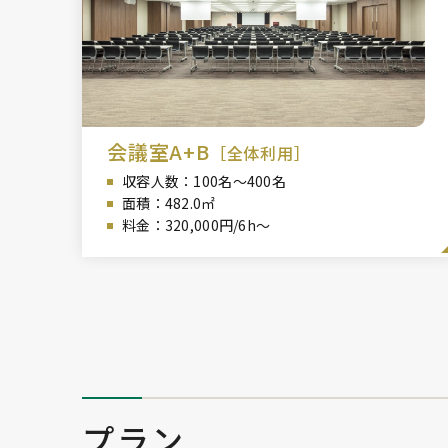
会議室A+B
［全体利用］
収容人数：100
名～400名
面積：482
.0㎡
料金：320,000円/6h～
プラン