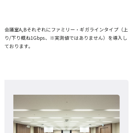
e
n
t
会議室A,Bそれぞれにファミリー・ギガラインタイプ（上
.
り/下り概ね1Gbps、※実測値ではありません）を導入し
ております。