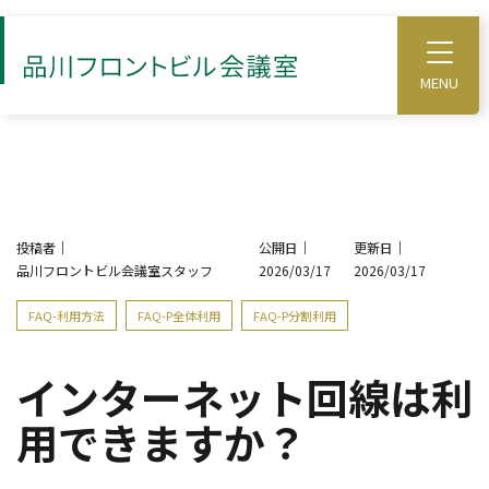
S
k
T
o
i
g
p
g
l
t
e
o
M
e
t
n
u
h
投稿者｜
公開日｜
更新日｜
e
品川フロントビル会議室スタッフ
2026/03/17
2026/03/17
m
a
FAQ-利用方法
FAQ-P全体利用
FAQ-P分割利用
i
n
インターネット回線は利
c
用できますか？
o
n
t